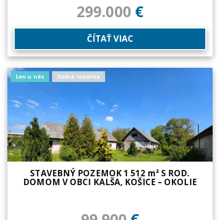
299.000
€
ČÍTAŤ VIAC
Len u nás
Dobrá lokalita
STAVEBNÝ POZEMOK 1 512 m² S ROD.
DOMOM V OBCI KALŠA, KOŠICE – OKOLIE
99.900
€