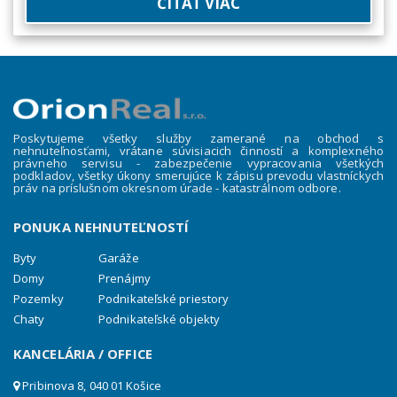
ČÍTAŤ VIAC
Poskytujeme všetky služby zamerané na obchod s
nehnuteľnosťami, vrátane súvisiacich činností a komplexného
právneho servisu - zabezpečenie vypracovania všetkých
podkladov, všetky úkony smerujúce k zápisu prevodu vlastníckych
práv na príslušnom okresnom úrade - katastrálnom odbore.
PONUKA NEHNUTEĽNOSTÍ
Byty
Garáže
Domy
Prenájmy
Pozemky
Podnikateľské priestory
Chaty
Podnikateľské objekty
KANCELÁRIA / OFFICE
Pribinova 8, 040 01 Košice