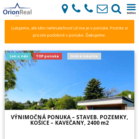
×
Tog
MENU
navi
Ľutujeme, ale táto nehnuteľnosť už nie je v ponuke. Pozrite si
prosím podobné v ponuke. Ďakujeme.
Len u nás
TOP ponuka
Dobrá lokalita
VÝNIMOČNÁ PONUKA – STAVEB. POZEMKY,
KOŠICE – KAVEČANY, 2400 m2