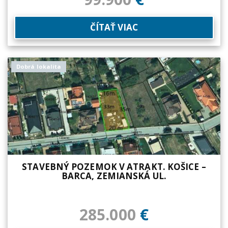
ČÍTAŤ VIAC
Dobrá lokalita
STAVEBNÝ POZEMOK V ATRAKT. KOŠICE –
BARCA, ZEMIANSKÁ UL.
285.000
€