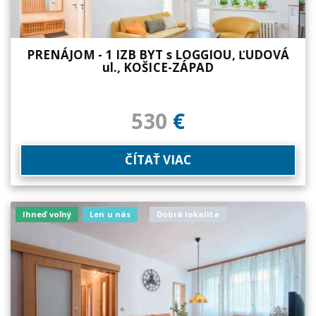
PRENÁJOM - 1 IZB BYT s LOGGIOU, ĽUDOVÁ
ul., KOŠICE-ZÁPAD
530
€
ČÍTAŤ VIAC
Ihneď voľný
Len u nás
Dobrá lokalita