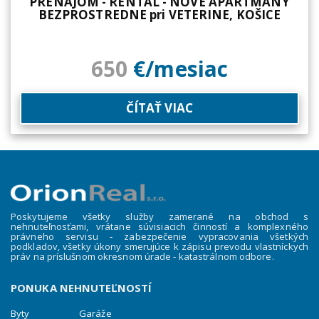
PRENÁJOM - RENTAL - NOVÉ APARTMÁNY
BEZPROSTREDNE pri VETERINE, KOŠICE
650
€/mesiac
ČÍTAŤ VIAC
Poskytujeme všetky služby zamerané na obchod s
nehnuteľnosťami, vrátane súvisiacich činností a komplexného
právneho servisu - zabezpečenie vypracovania všetkých
podkladov, všetky úkony smerujúce k zápisu prevodu vlastníckych
práv na príslušnom okresnom úrade - katastrálnom odbore.
PONUKA NEHNUTEĽNOSTÍ
Byty
Garáže