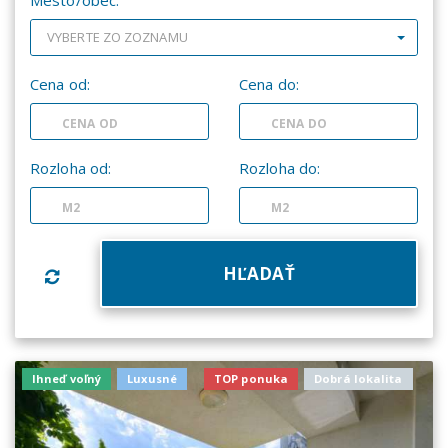
Mesto/obec:
VYBERTE ZO ZOZNAMU
Cena od:
Cena do:
Rozloha od:
Rozloha do:
Ihneď voľný
Luxusné
TOP ponuka
Dobrá lokalita