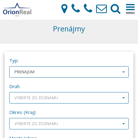
×
Tog
MENU
navi
Prenájmy
Typ:
PRENAJOM
Druh:
VYBERTE ZO ZOZNAMU
Okres (Kraj):
VYBERTE ZO ZOZNAMU