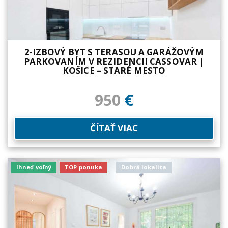
2-IZBOVÝ BYT S TERASOU A GARÁŽOVÝM
PARKOVANÍM V REZIDENCII CASSOVAR |
KOŠICE – STARÉ MESTO
950
€
ČÍTAŤ VIAC
Ihneď voľný
TOP ponuka
Dobrá lokalita