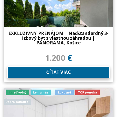
EXKLUZÍVNY PRENÁJOM | Nadštandardný 3-
izbový byt s vlastnou záhradou |
PANORAMA, Košice
1.200
€
ČÍTAŤ VIAC
Ihneď voľný
Len u nás
Luxusné
TOP ponuka
Dobrá lokalita