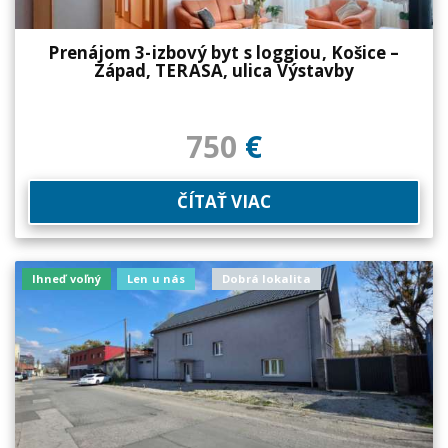
Prenájom 3-izbový byt s loggiou, Košice –
Západ, TERASA, ulica Výstavby
750
€
ČÍTAŤ VIAC
Ihneď voľný
Len u nás
Dobrá lokalita