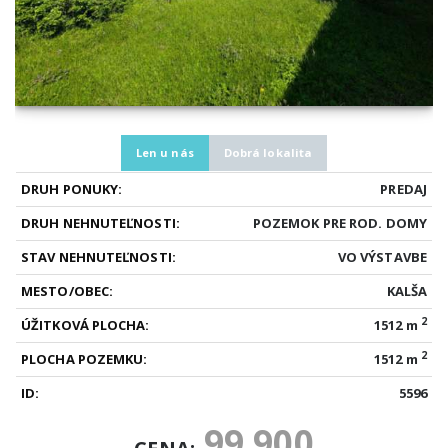
Len u nás
Dobrá lokalita
DRUH PONUKY:
PREDAJ
DRUH NEHNUTEĽNOSTI:
POZEMOK PRE ROD. DOMY
STAV NEHNUTEĽNOSTI:
VO VÝSTAVBE
MESTO/OBEC:
KALŠA
2
ÚŽITKOVÁ PLOCHA:
1512 m
2
PLOCHA POZEMKU:
1512 m
ID:
5596
99 900
CENA: