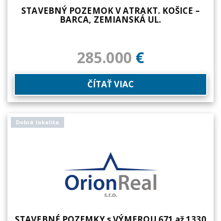
BARCA, ZEMIANSKÁ UL.
285.000
€
ČÍTAŤ VIAC
Dobrá lokalita
STAVEBNÉ POZEMKY s VÝMEROU 671 až 1330
m2 LIPTOVSKÉ SLIAČE UVÁDZACIE CENY