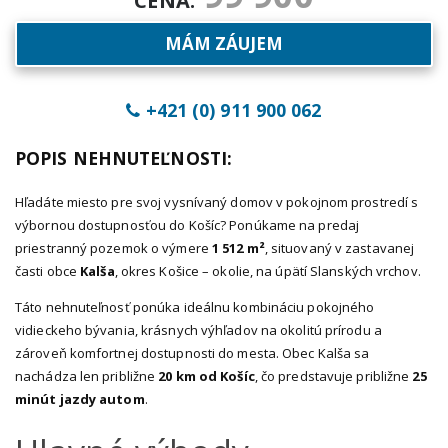
MÁM ZÁUJEM
+421 (0) 911 900 062
POPIS NEHNUTEĽNOSTI:
Hľadáte miesto pre svoj vysnívaný domov v pokojnom prostredí s
výbornou dostupnosťou do Košíc? Ponúkame na predaj
priestranný pozemok o výmere
1 512 m²
, situovaný v zastavanej
časti obce
Kalša
, okres Košice – okolie, na úpätí Slanských vrchov.
Táto nehnuteľnosť ponúka ideálnu kombináciu pokojného
vidieckeho bývania, krásnych výhľadov na okolitú prírodu a
zároveň komfortnej dostupnosti do mesta. Obec Kalša sa
nachádza len približne
20 km od Košíc
, čo predstavuje približne
25
minút jazdy autom
.
Hlavné výhody