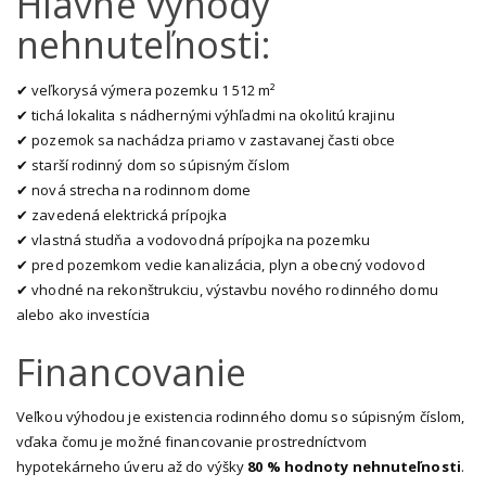
nehnuteľnosti:
✔ veľkorysá výmera pozemku 1 512 m²
✔ tichá lokalita s nádhernými výhľadmi na okolitú krajinu
✔ pozemok sa nachádza priamo v zastavanej časti obce
✔ starší rodinný dom so súpisným číslom
✔ nová strecha na rodinnom dome
✔ zavedená elektrická prípojka
✔ vlastná studňa a vodovodná prípojka na pozemku
✔ pred pozemkom vedie kanalizácia, plyn a obecný vodovod
✔ vhodné na rekonštrukciu, výstavbu nového rodinného domu
alebo ako investícia
Financovanie
Veľkou výhodou je existencia rodinného domu so súpisným číslom,
vďaka čomu je možné financovanie prostredníctvom
hypotekárneho úveru až do výšky
80 % hodnoty nehnuteľnosti
.