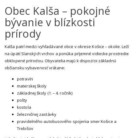
Obec Kalša – pokojné
bývanie v blízkosti
prírody
Kalša patrí medzi vyhľadávané obce v okrese Košice – okolie. Leží
na úpätí Slanských vrchov a ponúka príjemné vidiecke prostredie
obklopené prírodou. Obyvatelia majú k dispozícii základnú
občiansku vybavenosť vrátane:
potravín
materskej školy
základnej školy (1. – 4. ročník)
pošty
kostola
železničnej zastávky
pravidelného autobusového spojenia smer Košice a
Trebišov
Lokalita je ideálna pre tých, ktorí hľadajú pokojné bývanie mimo