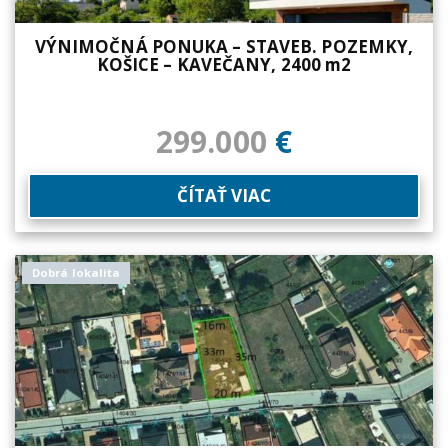
VÝNIMOČNÁ PONUKA – STAVEB. POZEMKY,
KOŠICE – KAVEČANY, 2400 m2
299.000
€
ČÍTAŤ VIAC
Dobrá lokalita
STAVEBNÝ POZEMOK V ATRAKT. KOŠICE –