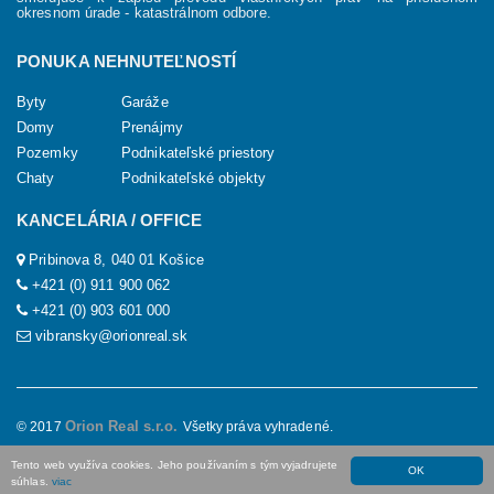
okresnom úrade - katastrálnom odbore.
PONUKA NEHNUTEĽNOSTÍ
Byty
Garáže
Domy
Prenájmy
Pozemky
Podnikateľské priestory
Chaty
Podnikateľské objekty
KANCELÁRIA / OFFICE
Pribinova 8, 040 01 Košice
+421 (0) 911 900 062
+421 (0) 903 601 000
vibransky@orionreal.sk
Orion Real s.r.o.
© 2017
Všetky práva vyhradené.
created by |
WebforRent.sk
Tento web využíva cookies. Jeho používaním s tým vyjadrujete
OK
súhlas.
viac