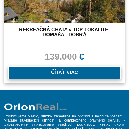
REKREAČNÁ CHATA v TOP LOKALITE,
DOMAŠA - DOBRÁ
139.000
€
ČÍTAŤ VIAC
Poskytujeme všetky služby zamerané na obchod s nehnuteľnosťami,
vrátane súvisiacich činností a komplexného právneho servisu -
zabezpečenie vypracovania všetkých podkladov, všetky úkony
smerujúce k zápisu prevodu vlastníckych práv na príslušnom