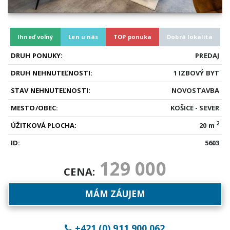
Ihneď voľný
Len u nás
TOP ponuka
Dobrá lokalita
DRUH PONUKY:
PREDAJ
DRUH NEHNUTEĽNOSTI:
1 IZBOVÝ BYT
STAV NEHNUTEĽNOSTI:
NOVOSTAVBA
MESTO/OBEC:
KOŠICE - SEVER
2
ÚŽITKOVÁ PLOCHA:
20 m
ID:
5603
129 000
CENA:
MÁM ZÁUJEM
+421 (0) 911 900 062