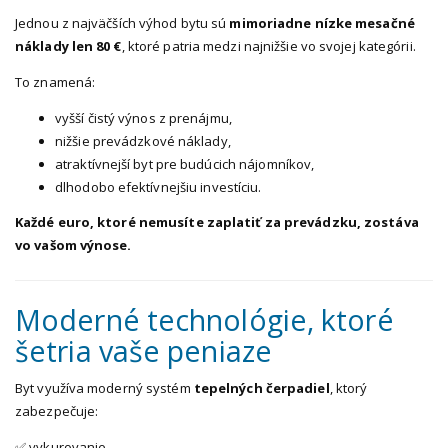
Jednou z najväčších výhod bytu sú
mimoriadne nízke mesačné
náklady len 80 €
, ktoré patria medzi najnižšie vo svojej kategórii.
To znamená:
vyšší čistý výnos z prenájmu,
nižšie prevádzkové náklady,
atraktívnejší byt pre budúcich nájomníkov,
dlhodobo efektívnejšiu investíciu.
Každé euro, ktoré nemusíte zaplatiť za prevádzku, zostáva
vo vašom výnose.
Moderné technológie, ktoré
šetria vaše peniaze
Byt využíva moderný systém
tepelných čerpadiel
, ktorý
zabezpečuje:
✅ vykurovanie,