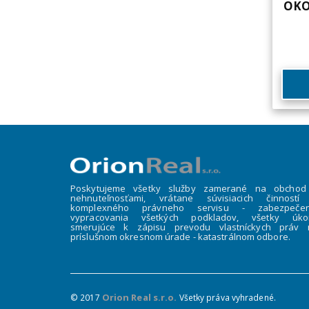
OKO
Poskytujeme všetky služby zamerané na obchod
nehnuteľnosťami, vrátane súvisiacich činností
komplexného právneho servisu - zabezpečen
vypracovania všetkých podkladov, všetky úko
smerujúce k zápisu prevodu vlastníckych práv 
príslušnom okresnom úrade - katastrálnom odbore.
Orion Real s.r.o.
© 2017
Všetky práva vyhradené.