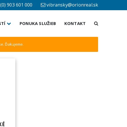
(0) 903 601 000
vibransky@orionreal.sk
×
STÍ
PONUKA SLUŽIEB
KONTAKT
uke. Ďakujeme.
z
KÉ