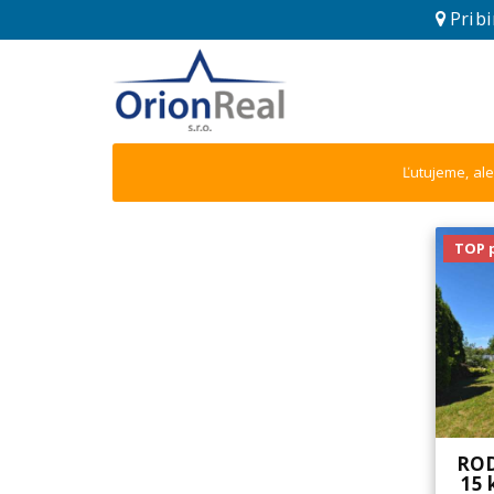
Pribi
Ľutujeme, ale
TOP 
ROD
15 